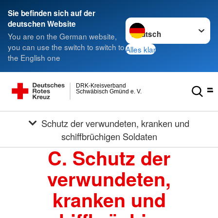
Sie befinden sich auf der
Sprache wechseln zu
deutschen Website
You are on the German website,
you can use the switch to switch to
Alles klar
the English one
DRK-Kreisverband
Schwäbisch Gmünd e. V.
Schutz der verwundeten, kranken und
schiffbrüchigen Soldaten
C. Schutz der
verwundeten,
kranken und