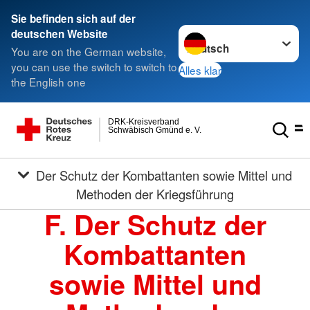
Sie befinden sich auf der
Sprache wechseln zu
deutschen Website
You are on the German website,
you can use the switch to switch to
Alles klar
the English one
DRK-Kreisverband
Schwäbisch Gmünd e. V.
Der Schutz der Kombattanten sowie Mittel und
Methoden der Kriegsführung
F. Der Schutz der
Kombattanten
sowie Mittel und