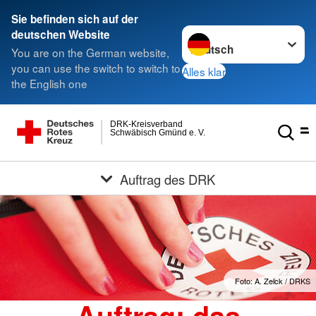
Sie befinden sich auf der
Sprache wechseln zu
deutschen Website
You are on the German website,
you can use the switch to switch to
Alles klar
the English one
DRK-Kreisverband
Schwäbisch Gmünd e. V.
Auftrag des DRK
Foto: A. Zelck / DRKS
Auftrag: das