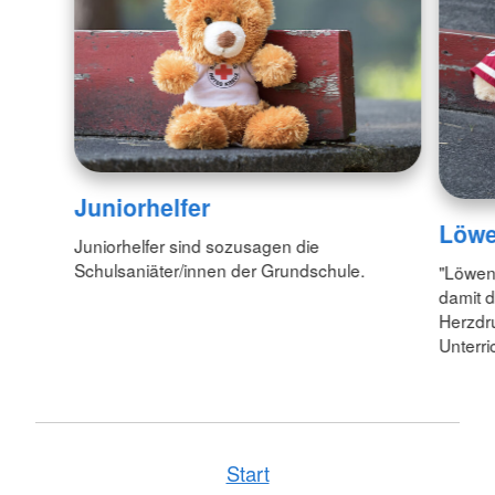
Juniorhelfer
Löwe
Juniorhelfer sind sozusagen die
Schulsaniäter/innen der Grundschule.
"Löwen 
damit d
Herzdr
Unterri
Start