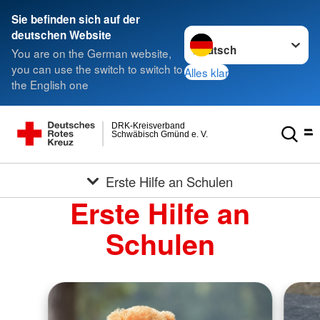
Sie befinden sich auf der
Sprache wechseln zu
deutschen Website
You are on the German website,
you can use the switch to switch to
Alles klar
the English one
DRK-Kreisverband
Schwäbisch Gmünd e. V.
Erste Hilfe an Schulen
Erste Hilfe an
Schulen