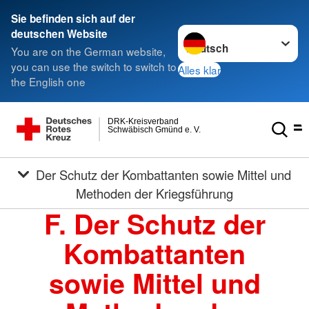
Sie befinden sich auf der
Sprache wechseln zu
deutschen Website
You are on the German website,
you can use the switch to switch to
Alles klar
the English one
DRK-Kreisverband
Schwäbisch Gmünd e. V.
Der Schutz der Kombattanten sowie Mittel und
Methoden der Kriegsführung
F. Der Schutz der
Kombattanten
sowie Mittel und