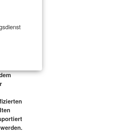
gsdienst
 dem
r
izierten
lten
portiert
 werden.