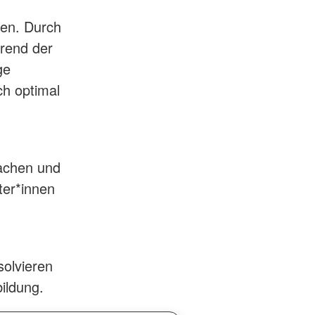
ven. Durch
hrend der
ge
ch optimal
achen und
ter*innen
solvieren
bildung.