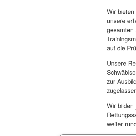
Wir bieten
unsere erf
gesamten A
Trainingsm
auf die Pr
Unsere Re
Schwäbisc
zur Ausbil
zugelasse
Wir bilden
Rettungssa
weiter rund