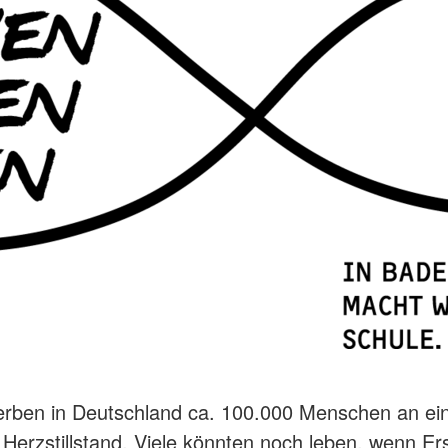
terben in Deutschland ca. 100.000 Menschen an e
 Herzstillstand. Viele könnten noch leben, wenn Ers