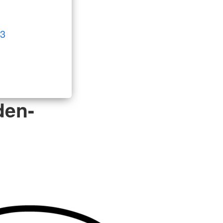
8
3
den-