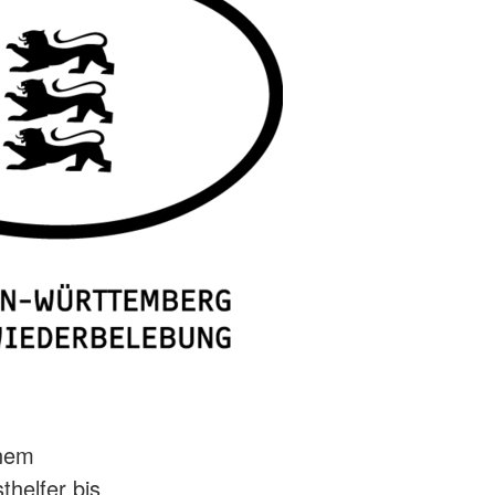
inem
thelfer bis