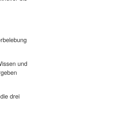
erbelebung
 Wissen und
ergeben
die drei