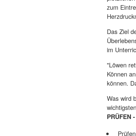
zum Eintre
Herzdruck
Das Ziel de
Überlebens
im Unterric
"Löwen ret
Können an 
können. Da
Was wird b
wichtigste
PRÜFEN -
Prüfen