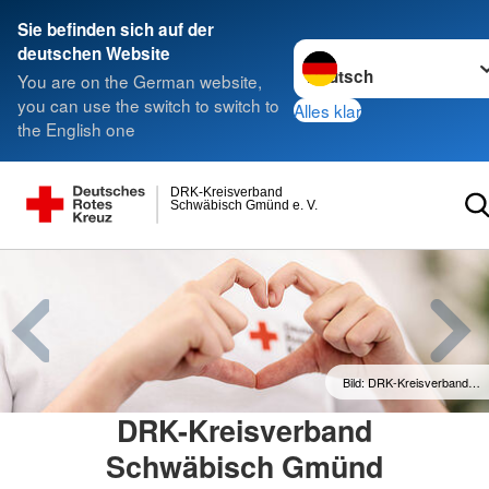
Sie befinden sich auf der
Sprache wechseln zu
deutschen Website
You are on the German website,
you can use the switch to switch to
Alles klar
the English one
DRK-Kreisverband
Schwäbisch Gmünd e. V.
Bild: DRK-Kreisverband…
DRK-Kreisverband
Schwäbisch Gmünd