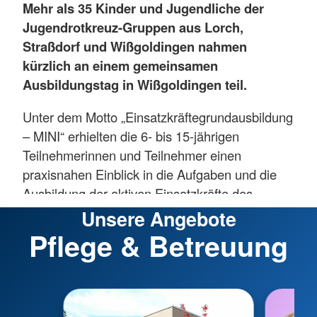
Mehr als 35 Kinder und Jugendliche der
Jugendrotkreuz-Gruppen aus Lorch,
Straßdorf und Wißgoldingen nahmen
kürzlich an einem gemeinsamen
Ausbildungstag in Wißgoldingen teil.
Unter dem Motto „Einsatzkräftegrundausbildung
– MINI“ erhielten die 6- bis 15-jährigen
Teilnehmerinnen und Teilnehmer einen
praxisnahen Einblick in die Aufgaben und die
Ausbildung der aktiven Einsatzkräfte des
Deutschen Roten Kreuzes.
Unsere Angebote
Pflege & Betreuung
Die Veranstaltung orientierte sich an der
Stationsausbildung der
Einsatzkräftegrundausbildung (EKGA) für
Erwachsene und wurde als gemeinsames