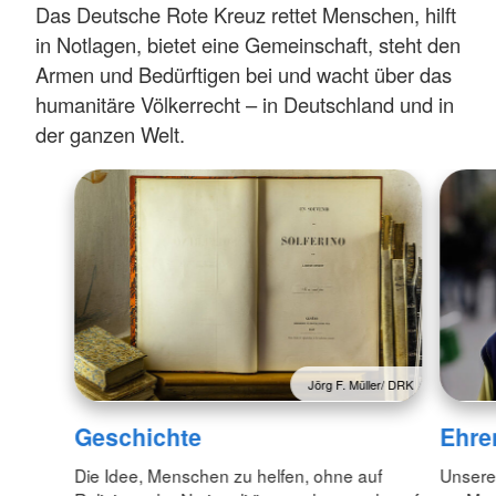
Das Deutsche Rote Kreuz rettet Menschen, hilft
Ausstattung dafür benötigt wird.
in Notlagen, bietet eine Gemeinschaft, steht den
Armen und Bedürftigen bei und wacht über das
Neben der fachlichen Ausbildung spielte auch
humanitäre Völkerrecht – in Deutschland und in
die Förderung von Teamgeist und
der ganzen Welt.
Zusammenarbeit eine wichtige Rolle.
Gemeinsam Aufgaben zu lösen und
Verantwortung füreinander zu übernehmen
gehört zu den Grundwerten des
Jugendrotkreuzes.
Den gelungenen Abschluss des
Ausbildungstages bildete ein gemeinsames
Grillen mit den Eltern. Für alle Beteiligten war
Jörg F. Müller/ DRK
die Veranstaltung ein voller Erfolg und hinterließ
viele neue Eindrücke sowie unvergessliche
Geschichte
Ehre
Erinnerungen. Aufgrund der positiven Resonanz
Die Idee, Menschen zu helfen, ohne auf
Unsere 
soll das Pilotprojekt künftig weitergeführt