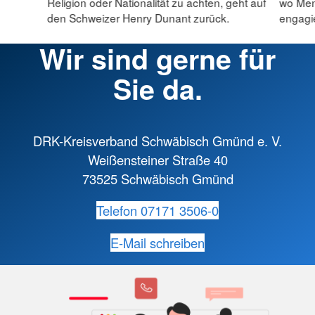
Religion oder Nationalität zu achten, geht auf
wo Men
werden.
den Schweizer Henry Dunant zurück.
engagie
Im Jugendrotkreuz können Kinder, Jugendliche
Wir sind gerne für
und junge Erwachsene Gemeinschaft erleben,
Sie da.
Neues lernen und sich aktiv für andere
Menschen einsetzen. Mit Spaß, Teamgeist und
Engagement wachsen hier die Einsatzkräfte
von morgen. Hast du Lust, Teil dieser
DRK-Kreisverband Schwäbisch Gmünd e. V.
Gemeinschaft zu werden? Dann melde dich
Weißensteiner Straße 40
einfach bei beim DRK/ JRK in deinem Ort.
73525 Schwäbisch Gmünd
Mehr anzeigen
Telefon 07171 3506-0
E-Mail schreiben